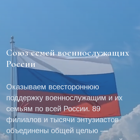
Союз семей военнослужащих
России
Оказываем всестороннюю
поддержку военнослужащим и их
семьям по всей России. 89
филиалов и тысячи энтузиастов
объединены общей целью —